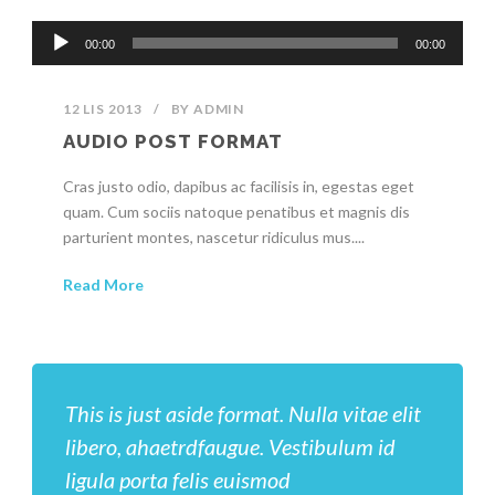
Odtwarzacz
00:00
00:00
plików
dźwiękowych
12 LIS 2013
/
BY
ADMIN
AUDIO POST FORMAT
Cras justo odio, dapibus ac facilisis in, egestas eget
quam. Cum sociis natoque penatibus et magnis dis
parturient montes, nascetur ridiculus mus....
Read More
This is just aside format. Nulla vitae elit
libero, ahaetrdfaugue. Vestibulum id
ligula porta felis euismod