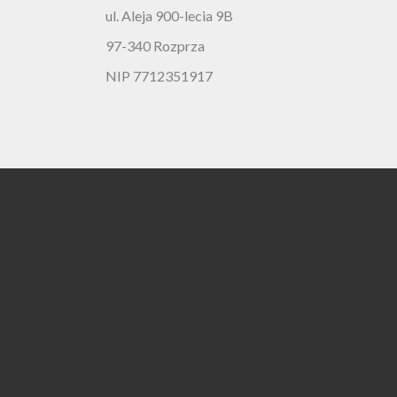
ul. Aleja 900-lecia 9B
97-340 Rozprza
NIP 7712351917