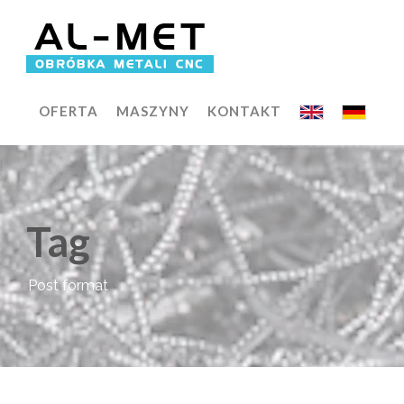
OFERTA
MASZYNY
KONTAKT
Tag
Post format