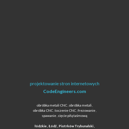
projektowanie stron internetowych
CodeEngineers.com
obróbka metali CNC
obróbka metali
,
,
obróbka CNC
toczenie CNC
frezowanie
,
,
,
spawanie
cięcie piłą taśmową
,
łódzkie , Łódź , Piotrków Trybunalski ,